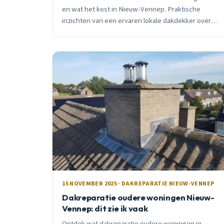
en wat het kost in Nieuw-Vennep. Praktische
inzichten van een ervaren lokale dakdekker over
timing, prijzen en veelgemaakte fouten.
15 NOVEMBER 2025 · DAKREPARATIE NIEUW-VENNEP
Dakreparatie oudere woningen Nieuw-
Vennep: dit zie ik vaak
Ontdek wat dakreparatie oudere woningen in