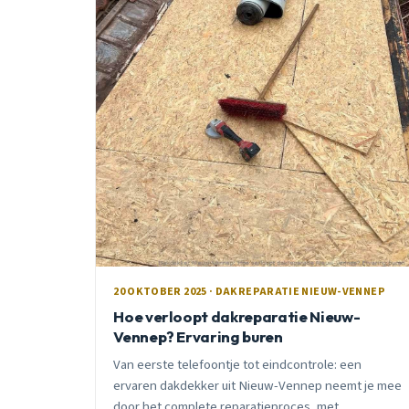
20 OKTOBER 2025 · DAKREPARATIE NIEUW-VENNEP
Hoe verloopt dakreparatie Nieuw-
Vennep? Ervaring buren
Van eerste telefoontje tot eindcontrole: een
ervaren dakdekker uit Nieuw-Vennep neemt je mee
door het complete reparatieproces, met