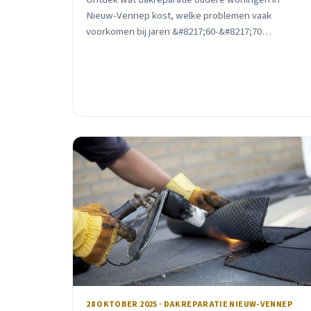
Nieuw-Vennep kost, welke problemen vaak
voorkomen bij jaren &#8217;60-&#8217;70
woningen, en hoe je vochtschade en schimmel
voorkomt. Inclusief subsidieadvies.
28 OKTOBER 2025 · DAKREPARATIE NIEUW-VENNEP