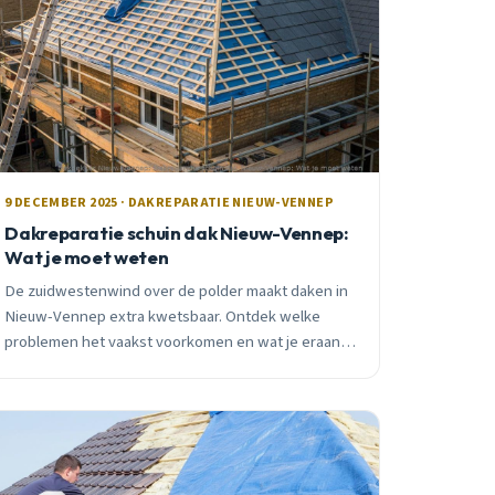
9 DECEMBER 2025 · DAKREPARATIE NIEUW-VENNEP
Dakreparatie schuin dak Nieuw-Vennep:
Wat je moet weten
De zuidwestenwind over de polder maakt daken in
Nieuw-Vennep extra kwetsbaar. Ontdek welke
problemen het vaakst voorkomen en wat je eraan
kunt doen voordat kleine scheurtjes grote lekkages
worden.