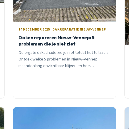
14 DECEMBER 2025 · DAKREPARATIE NIEUW-VENNEP
Daken repareren Nieuw-Vennep: 5
problemen die je niet ziet
De ergste dakschade zie je niet totdat het te laat is.
Ontdek welke 5 problemen in Nieuw-Vennep
maandenlang onzichtbaar blijven en hoe
preventieve inspectie je duizenden euro&#8217;s
bespaart.