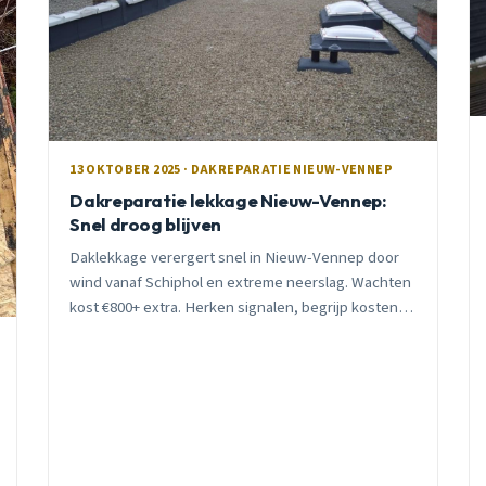
13 OKTOBER 2025 · DAKREPARATIE NIEUW-VENNEP
Dakreparatie lekkage Nieuw-Vennep:
Snel droog blijven
Daklekkage verergert snel in Nieuw-Vennep door
wind vanaf Schiphol en extreme neerslag. Wachten
kost €800+ extra. Herken signalen, begrijp kosten
en krijg direct hulp.