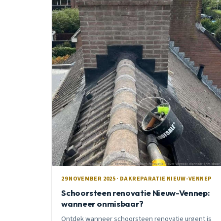
29 NOVEMBER 2025 · DAKREPARATIE NIEUW-VENNEP
Schoorsteen renovatie Nieuw-Vennep:
wanneer onmisbaar?
Ontdek wanneer schoorsteen renovatie urgent is