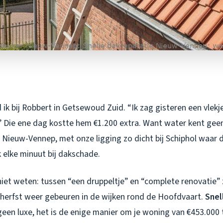
ik bij Robbert in Getsewoud Zuid. “Ik zag gisteren een vlekje,”
.” Die ene dag kostte hem €1.200 extra. Want water kent ge
 Nieuw-Vennep, met onze ligging zo dicht bij Schiphol waar d
ijk elke minuut bij dakschade.
iet weten: tussen “een druppeltje” en “complete renovatie” 
ke herfst weer gebeuren in de wijken rond de Hoofdvaart.
Snel
geen luxe, het is de enige manier om je woning van €453.000