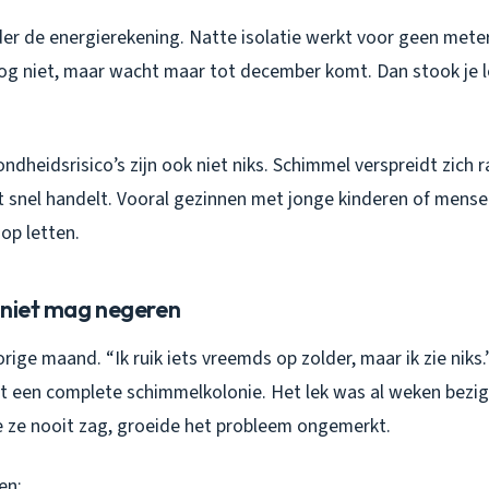
der de energierekening. Natte isolatie werkt voor geen meter
og niet, maar wacht maar tot december komt. Dan stook je le
dheidsrisico’s zijn ook niet niks. Schimmel verspreidt zich 
iet snel handelt. Vooral gezinnen met jonge kinderen of men
op letten.
e niet mag negeren
rige maand. “Ik ruik iets vreemds op zolder, maar ik zie niks.”
at een complete schimmelkolonie. Het lek was al weken bezi
ie ze nooit zag, groeide het probleem ongemerkt.
en: