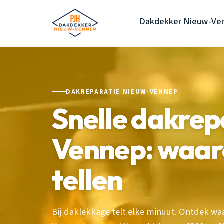
Dakdekker Nieuw-Ve
DAKREPARATIE NIEUW-VENNEP
Snelle dakrep
Vennep: waa
tellen
Bij daklekkage telt elke minuut. Ontdek wa