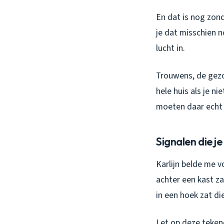
En dat is nog zon
je dat misschien n
lucht in.
Trouwens, de gezon
hele huis als je n
moeten daar echt 
Signalen die j
Karlijn belde me vo
achter een kast z
in een hoek zat d
Let op deze teken