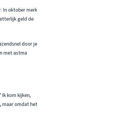
. In oktober merk
tterlijk geld de
razendsnel door je
sen met astma
 Ik kom kijken,
g, maar omdat het