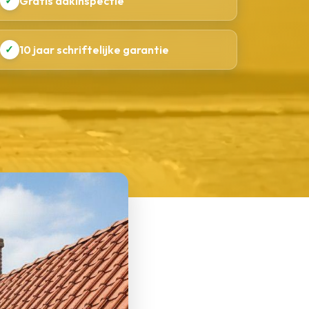
✓
Gratis dakinspectie
✓
10 jaar schriftelijke garantie