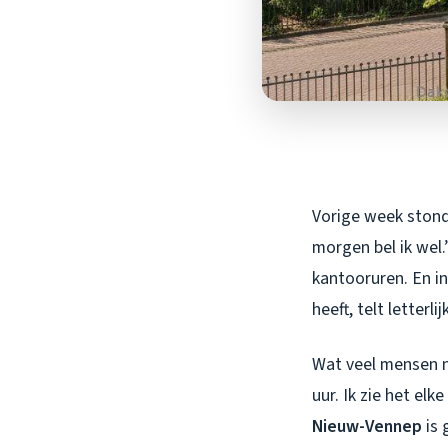
Vorige week stond 
morgen bel ik wel
kantooruren. En in
heeft, telt letterl
Wat veel mensen n
uur. Ik zie het el
Nieuw-Vennep
is 