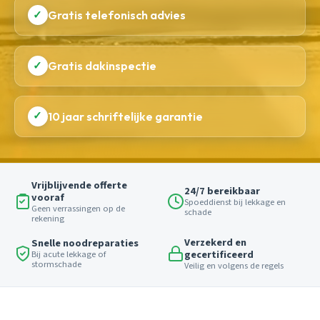
✓
Gratis telefonisch advies
✓
Gratis dakinspectie
✓
10 jaar schriftelijke garantie
Vrijblijvende offerte
24/7 bereikbaar
vooraf
Spoeddienst bij lekkage en
Geen verrassingen op de
schade
rekening
Verzekerd en
Snelle noodreparaties
gecertificeerd
Bij acute lekkage of
stormschade
Veilig en volgens de regels