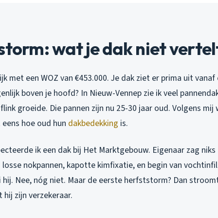
storm: wat je dak niet vertel
jk met een WOZ van €453.000. Je dak ziet er prima uit vanaf 
enlijk boven je hoofd? In Nieuw-Vennep zie ik veel pannendak
 flink groeide. Die pannen zijn nu 25-30 jaar oud. Volgens mi
t eens hoe oud hun
dakbedekking
is.
ecteerde ik een dak bij Het Marktgebouw. Eigenaar zag niks b
losse nokpannen, kapotte kimfixatie, en begin van vochtinfil
ei hij. Nee, nóg niet. Maar de eerste herfststorm? Dan stroom
 hij zijn verzekeraar.