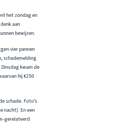
ent het zondag en
 denk aan
kunnen bewijzen.
ggen vier pannen
en, schademelding
e. Dinsdag kwam de
waarvan hij €250
de schade. Foto’s
e nacht). En een
rm-gerelateerd