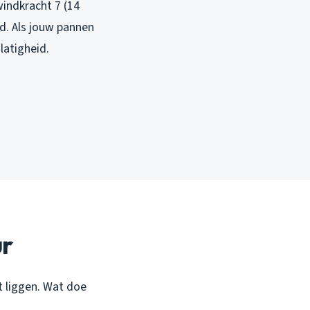
indkracht 7 (14
d. Als jouw pannen
latigheid.
ur
t liggen. Wat doe