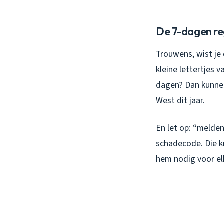
De 7-dagen re
Trouwens, wist je
kleine lettertjes 
dagen? Dan kunnen
West dit jaar.
En let op: “melde
schadecode. Die kr
hem nodig voor elk