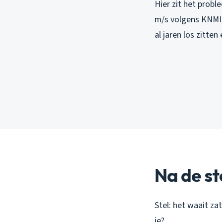
Hier zit het prob
m/s volgens KNMI-
al jaren los zitte
Na de st
Stel: het waait za
je?