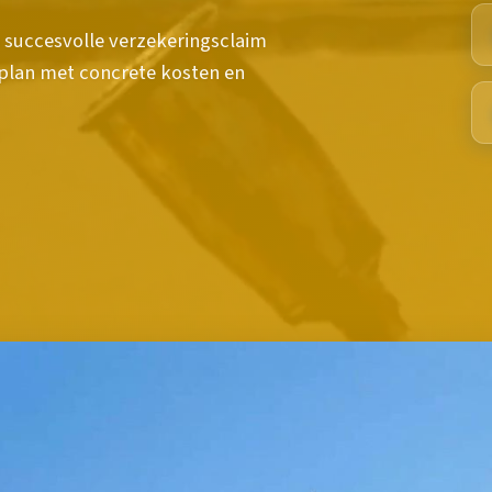
 succesvolle verzekeringsclaim
nplan met concrete kosten en