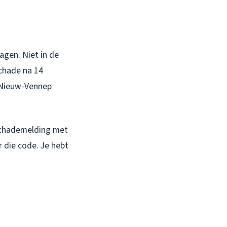
agen. Niet in de
schade na 14
n Nieuw-Vennep
 schademelding met
r die code. Je hebt