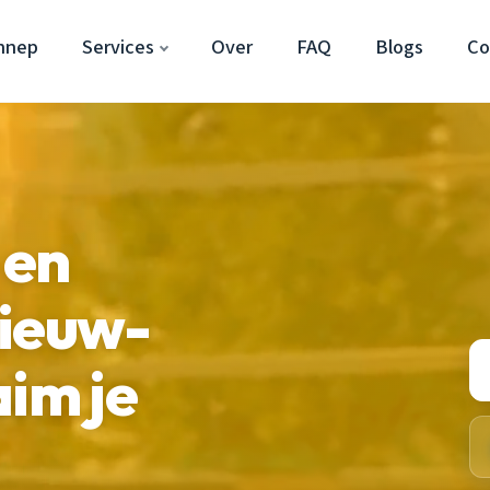
nnep
Services
Over
FAQ
Blogs
Co
 en
Nieuw-
aim je