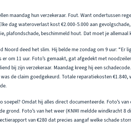
llen maandag hun verzekeraar. Fout. Want ondertussen reg
lke dag wateroverlast kost €2.000-5.000 aan gevolgschade,
ie, plafondschade, beschimmeld hout. Dat moet je allemaal 
d Noord deed het slim. Hij belde me zondag om 9 uur: “Er li
was er om 11 uur. Foto’s gemaakt, gat afgedekt met noodzeil
ediend bij zijn verzekeraar. Maandag kreeg hij een schadecod
was de claim goedgekeurd. Totale reparatiekosten €1.840, 
lde.
o soepel? Omdat hij alles direct documenteerde. Foto’s van 
de grond. Foto’s van het weer (KNMI meldde windkracht 8 di
pectierapport van €280 dat precies aangaf welke schade sto