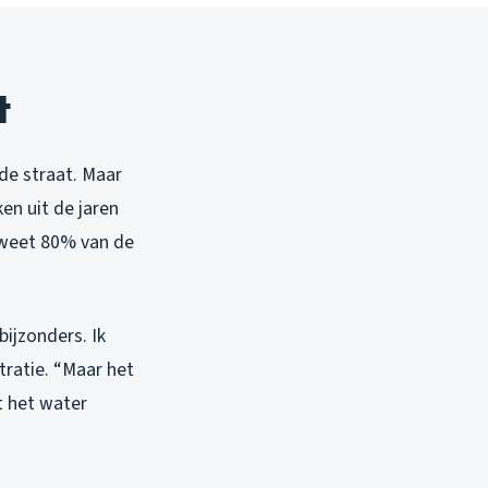
t
de straat. Maar
en uit de jaren
j weet 80% van de
ijzonders. Ik
tratie. “Maar het
t het water