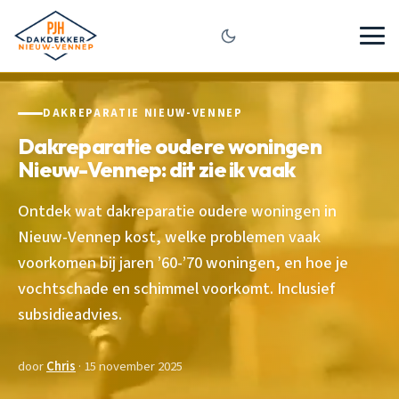
DAKREPARATIE NIEUW-VENNEP
Dakreparatie oudere woningen
Nieuw-Vennep: dit zie ik vaak
Ontdek wat dakreparatie oudere woningen in
Nieuw-Vennep kost, welke problemen vaak
voorkomen bij jaren ’60-’70 woningen, en hoe je
vochtschade en schimmel voorkomt. Inclusief
subsidieadvies.
door
Chris
· 15 november 2025