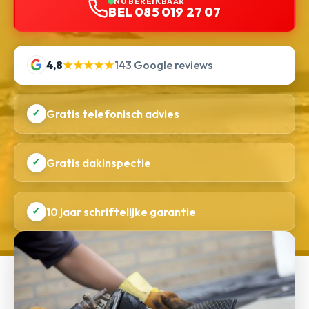
NU BEREIKBAAR
BEL 085 019 27 07
4,8
★★★★★
143 Google reviews
✓
Gratis telefonisch advies
✓
Gratis dakinspectie
✓
10 jaar schriftelijke garantie