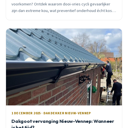
voorkomen? Ontdek waarom dooi-vries cycli gevaarlijker
zijn dan extreme kou, wat preventief onderhoud écht kost,
en hoe je duizenden euro&#8217;s bespaart.
1 DECEMBER 2025 · DAKDEKKER NIEUW-VENNEP
Dakgoot vervanging Nieuw-Vennep: Wanneer
is het tijd?