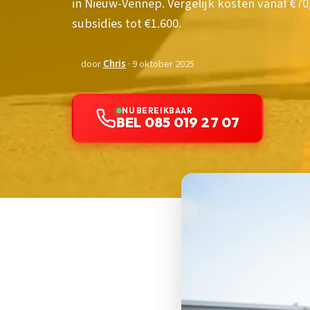
in Nieuw-Vennep. Vergelijk kosten vanaf €7
subsidies tot €1.600.
door
Chris
· 9 oktober 2025
NU BEREIKBAAR
BEL 085 019 27 07