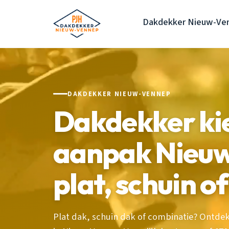
Dakdekker Nieuw-Ve
DAKDEKKER NIEUW-VENNEP
Dakdekker kie
aanpak Nieu
plat, schuin o
Plat dak, schuin dak of combinatie? Ontde