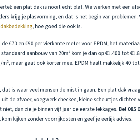
ertel: een plat dak is nooit echt plat. We werken met een af
ders krijg je plasvorming, en dat is het begin van problemen. W
e
dakbedekking
, hoe goed die ook is.
 de €70 en €90 per vierkante meter voor EPDM, het materiaal
n standaard aanbouw van 20m² kom je dan op €1.400 tot €1.80
m², maar gaat ook korter mee. EPDM haalt makkelijk 40 tot 5
dat is waar veel mensen de mist in gaan. Een plat dak vraagt
 uit de afvoer, voegwerk checken, kleine scheurtjes dichten
 niet, dan zie je binnen vijf jaar de eerste lekkages.
Bel 085 
ik kom kijken zonder voorrijkosten en geef je eerlijk advies.