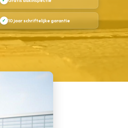
✓
Gratis dakinspectie
✓
10 jaar schriftelijke garantie