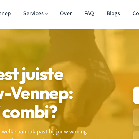
nnep
Services
Over
FAQ
Blogs
Co
st juiste
w-Vennep:
f combi?
k welke aanpak past bij jouw woning