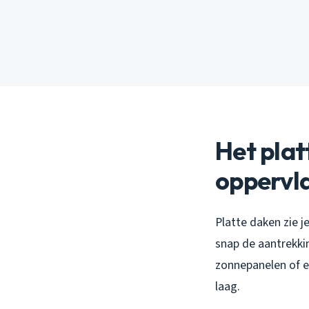
Het plat
oppervl
Platte daken zie j
snap de aantrekkin
zonnepanelen of e
laag.