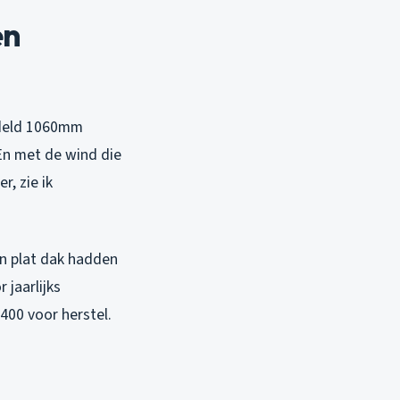
en
ddeld 1060mm
 En met de wind die
, zie ik
n plat dak hadden
 jaarlijks
400 voor herstel.