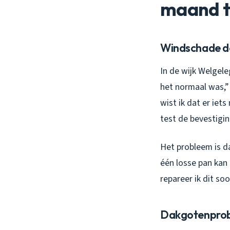
maand 
Windschade d
In de wijk Welgele
het normaal was,” 
wist ik dat er iet
test de bevestigi
Het probleem is d
één losse pan kan
repareer ik dit so
Dakgotenprob