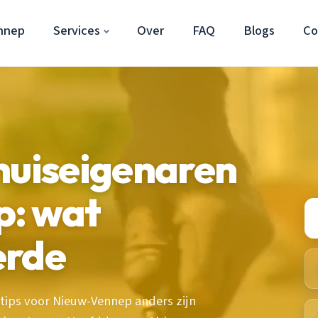
nnep
Services
Over
FAQ
Blogs
Co
huiseigenaren
: wat
erde
ips voor Nieuw-Vennep anders zijn