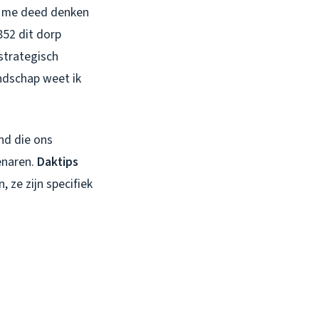
at me deed denken
852 dit dorp
strategisch
andschap weet ik
nd die ons
enaren.
Daktips
 ze zijn specifiek