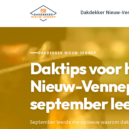
Dakdekker Nieuw-Ve
DAKDEKKER NIEUW-VENNEP
Daktips voor 
Nieuw-Vennep
september le
September leerde me opnieuw waarom dakt