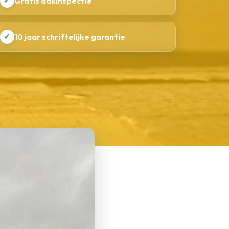
✓
Gratis dakinspectie
✓
10 jaar schriftelijke garantie