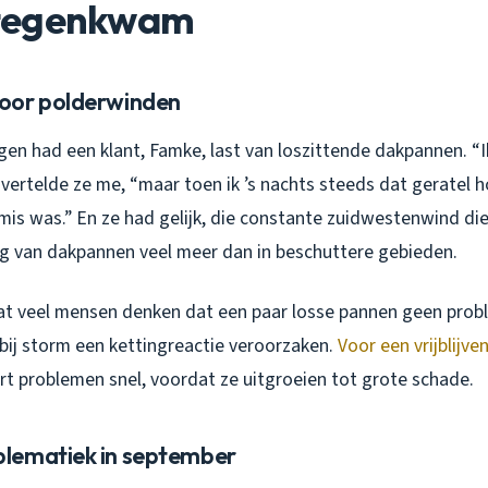
tegenkwam
oor polderwinden
gen had een klant, Famke, last van loszittende dakpannen. “I
vertelde ze me, “maar toen ik ’s nachts steeds dat geratel h
s mis was.” En ze had gelijk, die constante zuidwestenwind di
ng van dakpannen veel meer dan in beschuttere gebieden.
at veel mensen denken dat een paar losse pannen geen probl
 bij storm een kettingreactie veroorzaken.
Voor een vrijblijve
ort problemen snel, voordat ze uitgroeien tot grote schade.
lematiek in september