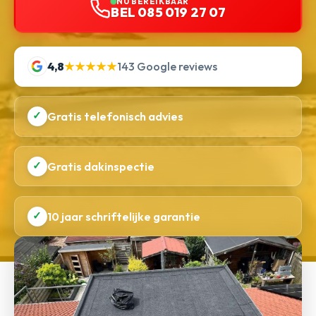
NU BEREIKBAAR
BEL 085 019 27 07
4,8
★★★★★
143 Google reviews
✓
Gratis telefonisch advies
✓
Gratis dakinspectie
✓
10 jaar schriftelijke garantie