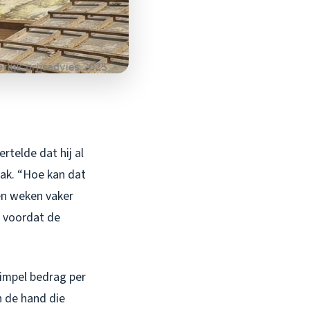
telde dat hij al
dak. “Hoe kan dat
pen weken vaker
n voordat de
impel bedrag per
n de hand die