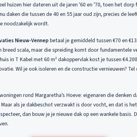
l huizen hier dateren uit de jaren ’60 en ’70, toen het dorp f
 daken die tussen de 40 en 55 jaar oud zijn, precies de leef
e noodzakelijk wordt.
vaties Nieuw-Vennep
betaal je gemiddeld tussen €70 en €13
en breed scala, maar die spreiding komt door fundamentele ve
shuis in T Kabel met 60 m² dakoppervlak kost je tussen €4.20
atie. Wil je ook isoleren en de constructie vernieuwen? Tel 
ij woningen rond Margaretha’s Hoeve: eigenaren die denken d
Maar als je dakbeschot verzwakt is door vocht, en dat is het 
inspecteer, dan bouw je je nieuwe dak op een wankele basis. D
ven.