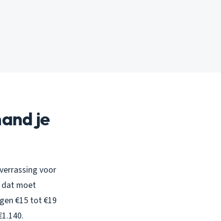
and je
 verrassing voor
n dat moet
gen €15 tot €19
€1.140.