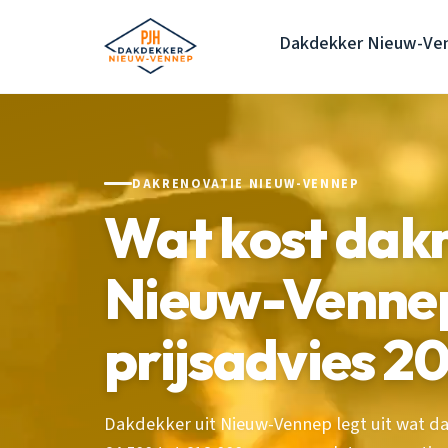
Dakdekker Nieuw-Ve
DAKRENOVATIE NIEUW-VENNEP
Wat kost dak
Nieuw-Vennep
prijsadvies 2
Dakdekker uit Nieuw-Vennep legt uit wat da