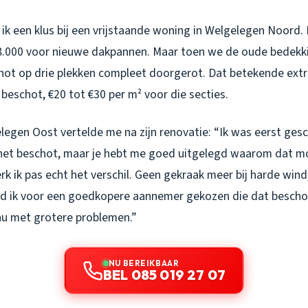
ik een klus bij een vrijstaande woning in Welgelegen Noord.
.000 voor nieuwe dakpannen. Maar toen we de oude bedekki
hot op drie plekken compleet doorgerot. Dat betekende extr
beschot, €20 tot €30 per m² voor die secties.
elegen Oost vertelde me na zijn renovatie: “Ik was eerst ges
et beschot, maar je hebt me goed uitgelegd waarom dat mo
k ik pas echt het verschil. Geen gekraak meer bij harde wind,
ad ik voor een goedkopere aannemer gekozen die dat bescho
 nu met grotere problemen.”
NU BEREIKBAAR
BEL 085 019 27 07