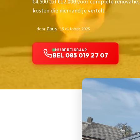
€4.500 tot €12.000 voor complete renovatie,
kosten die niemand je vertelt.
door
Chris
· 15 oktober 2025
NU BEREIKBAAR
BEL 085 019 27 07