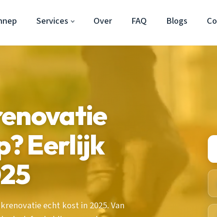
nnep
Services
Over
FAQ
Blogs
Co
renovatie
? Eerlijk
025
krenovatie echt kost in 2025. Van