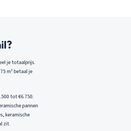
il?
 je totaalprijs.
75 m² betaal je
.500 tot €6.750.
 keramische pannen
es, keramische
 zit.