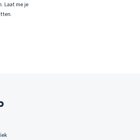
. Laat me je
etten.
p
iek