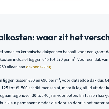
lkosten: waar zit het versch
etonnen en keramische dakpannen bepaalt voor een groot deel
sten inclusief leggen €45 tot €70 per m². Voor een dak van 
.250 alleen aan
dakbedekking
.
 liggen tussen €60 en €90 per m², voor datzelfde dak dus €4
1.125 tot €1.500 schrikt mensen af, maar ik leg altijd uit dat
eegaan tegenover 30 tot 40 jaar voor beton. En tussen haakj
un kleur permanent omdat die door en door in het materiaal