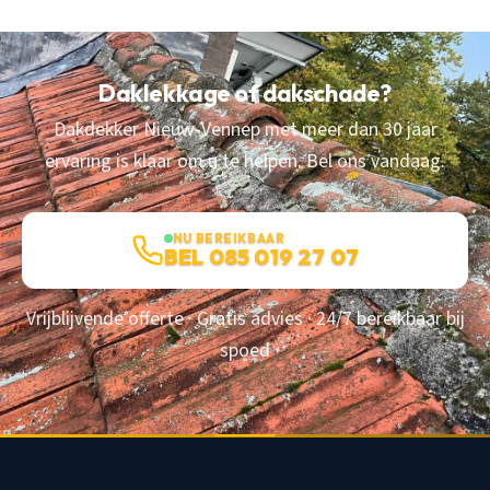
Daklekkage of dakschade?
Dakdekker Nieuw-Vennep met meer dan 30 jaar
ervaring is klaar om u te helpen. Bel ons vandaag.
NU BEREIKBAAR
BEL 085 019 27 07
Vrijblijvende offerte · Gratis advies · 24/7 bereikbaar bij
spoed