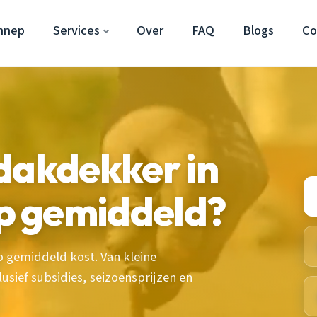
nnep
Services
Over
FAQ
Blogs
Co
dakdekker in
p gemiddeld?
 gemiddeld kost. Van kleine
usief subsidies, seizoensprijzen en