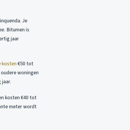
Linquenda. Je
ee. Bitumen is
rtig jaar
e
kosten
€50 tot
de oudere woningen
 jaar.
en kosten €40 tot
kante meter wordt