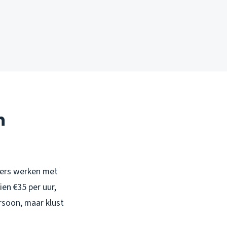
n
kkers werken met
en €35 per uur,
rsoon, maar klust