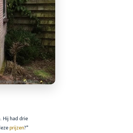
 Hij had drie
 deze
prijzen
?”