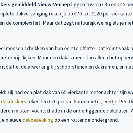
kkers gemiddeld Nieuw-Vennep
liggen tussen €35 en €45 per
plete dakvervanging reken je op €70 tot €120 per vierkante 
en de complexiteit. Maar dat zegt natuurlijk weinig als je nie
veel mensen schrikken van hun eerste offerte. Dat komt vaak 
meterprijs kijken. Maar een dak is meer dan alleen het opperv
 isolatie, de afwerking bij schoorstenen en dakramen, en nat
.
eeld: Hij had een plat dak van 65 vierkante meter achter zijn 
e
dakdekkers
rekenden €70 per vierkante meter, eentje €95. Di
deren misten: vochtschade in de onderliggende dakplaten. Al
g je nieuwe
dakbedekking
op een rottende ondergrond.