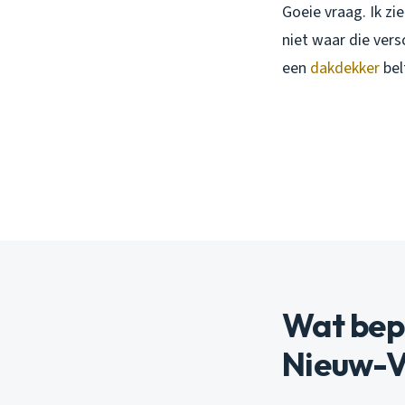
Goeie vraag. Ik zi
niet waar die vers
een
dakdekker
bel
Wat bepa
Nieuw-