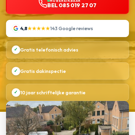
NU BEREIKBAAR
BEL 085 019 27 07
4,8
★★★★★
143 Google reviews
✓
Gratis telefonisch advies
✓
Gratis dakinspectie
✓
10 jaar schriftelijke garantie