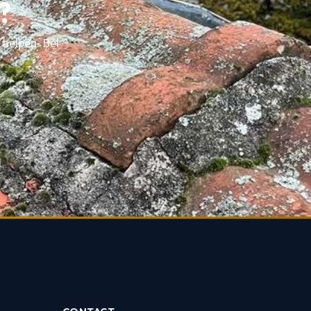
?
 helpen. Bel
d