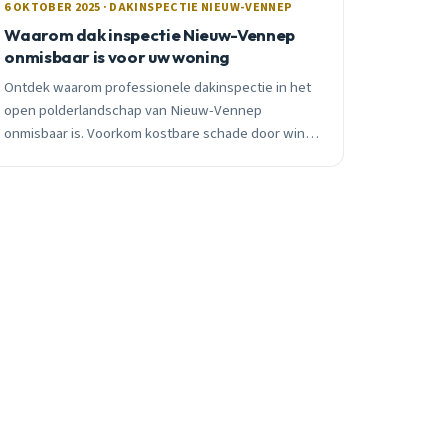
6 OKTOBER 2025 · DAKINSPECTIE NIEUW-VENNEP
Waarom dak inspectie Nieuw-Vennep
onmisbaar is voor uw woning
Ontdek waarom professionele dakinspectie in het
open polderlandschap van Nieuw-Vennep
onmisbaar is. Voorkom kostbare schade door wind,
regen en temperatuurwisselingen met preventief
onderhoud.