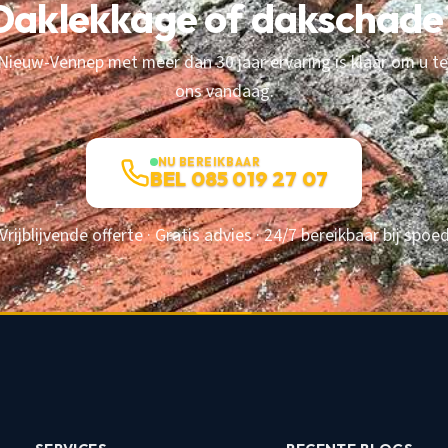
Daklekkage of dakschade
ieuw-Vennep met meer dan 30 jaar ervaring is klaar om u te
ons vandaag.
NU BEREIKBAAR
BEL 085 019 27 07
Vrijblijvende offerte · Gratis advies · 24/7 bereikbaar bij spoe