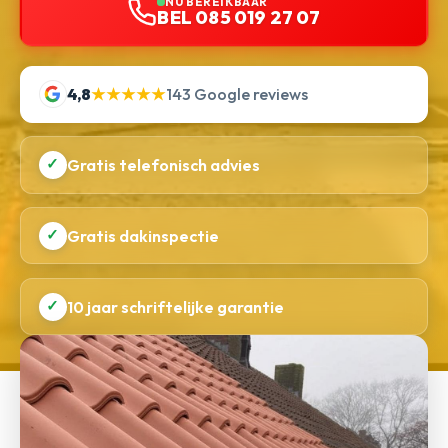
NU BEREIKBAAR
BEL 085 019 27 07
4,8
★★★★★
143 Google reviews
✓
Gratis telefonisch advies
✓
Gratis dakinspectie
✓
10 jaar schriftelijke garantie