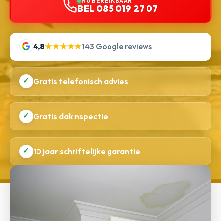
NU BEREIKBAAR
BEL 085 019 27 07
4,8
★★★★★
143 Google reviews
✓
Gratis telefonisch advies
✓
Gratis dakinspectie
✓
10 jaar schriftelijke garantie